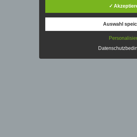
ausgeführte Vorgang oder jede sol
✓ Akzeptier
Zusammenhang mit personenbezoge
das Erfassen, die Organisation, das
Anpassung oder Veränderung, das A
Auswahl spei
Verwendung, die Offenlegung durch 
eine andere Form der Bereitstellung
Verknüpfung, die Einschränkung, da
Personalisie
d) Einschränkung der Verarbeit
Datenschutzbedi
Einschränkung der Verarbeitung ist
personenbezogener Daten mit dem Zi
einzuschränken.
e) Profiling
Profiling ist jede Art der automatisi
personenbezogener Daten, die darin
personenbezogenen Daten verwend
persönliche Aspekte, die sich auf e
zu bewerten, insbesondere, um Aspe
wirtschaftlicher Lage, Gesundheit, p
Zuverlässigkeit, Verhalten, Aufentha
natürlichen Person zu analysieren 