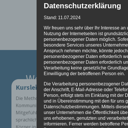
Datenschutzerklärung
Stand: 11.07.2024
Wir freuen uns sehr über Ihr Interesse 
Nutzung der Internetseiten ist grundsätz
personenbezogener Daten möglich. Sofer
besondere Services unseres Unternehmens
Anspruch nehmen möchte, könnte jedoch 
personenbezogener Daten erforderlich wer
personenbezogener Daten erforderlich und
Verarbeitung keine gesetzliche Grundlage
Einwilligung der betroffenen Person ein.
Wertschätzende
Die Verarbeitung personenbezogener Dat
Kursleiterausbildung
Kommunikation
der Anschrift, E-Mail-Adresse oder Telef
Person, erfolgt stets im Einklang mit de
Die Methode Wertschätzende
und in Übereinstimmung mit den für uns 
Kommunikation zielt darauf ab, Empathie,
Datenschutzbestimmungen. Mittels diese
Mitgefühl und wechselseitige Anerkennung
unser Unternehmen die Öffentlichkeit üb
uns erhobenen, genutzten und verarbeit
sprachlich auszudrücken – der „Weg vom
informieren. Ferner werden betroffene Per
Körper in den Kopf“ (verbaler Teil der