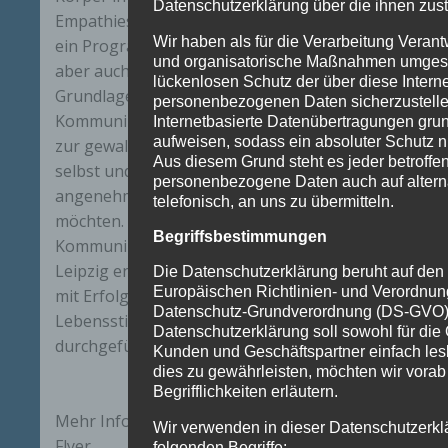
Datenschutzerklärung über die ihnen zus
Empathieschule nach Marcus Stueck). Es ist
Wir haben als für die Verarbeitung Verant
ein Programm für Kindergarten und Schule,
und organisatorische Maßnahmen umgese
aber auch für Erwachsene, um die
lückenlosen Schutz der über diese Interne
Grundlagen der wertschätzenden
personenbezogenen Daten sicherzustell
Kommunikation, basierend auf den Arbeiten
Internetbasierte Datenübertragungen grun
aufweisen, sodass ein absoluter Schutz n
zur gewaltfreien Kommunikation mit sich
Aus diesem Grund steht es jeder betroffen
selbst und mit anderen, in einem
personenbezogene Daten auch auf altern
angenehmen Gruppenkontext erlernen
telefonisch, an uns zu übermitteln.
möchten. Das Training der wertschätzenden
Begriffsbestimmungen
Kommunikation wurde an der Universität
Leipzig entwickelt und evaluiert und wurde
Die Datenschutzerklärung beruht auf den B
Europäischen Richtlinien- und Verordnun
mit Erfolg im Bundeprojekt „gesunde
Datenschutz-Grundverordnung (DS-GVO)
Lebensstile im Setting Bildungseinrichtung“
Datenschutzerklärung soll sowohl für die Ö
durchgeführt.
Kunden und Geschäftspartner einfach les
dies zu gewährleisten, möchten wir vora
Begrifflichkeiten erläutern.
Mehr Informationen gibt es in unserem
Wir verwenden in dieser Datenschutzerkl
Flyer
folgenden Begriffe: